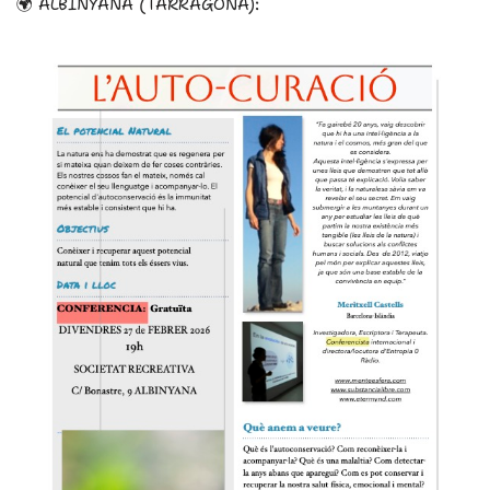
🌍 ALBINYANA (TARRAGONA):